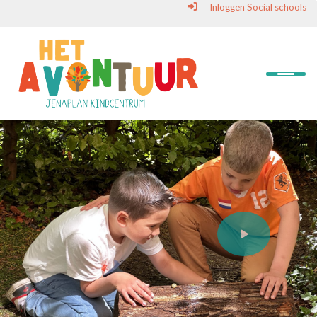
Inloggen Social schools
Onderwijs
School
Kinderen
Ouders
Contact