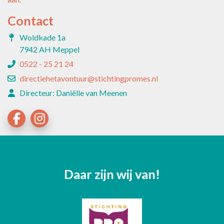
Contact
Woldkade 1a
7942 AH Meppel
0522 - 25 21 24
directiehetavontuur@stichtingpromes.nl
Directeur: Daniëlle van Meenen
Daar zijn wij van!